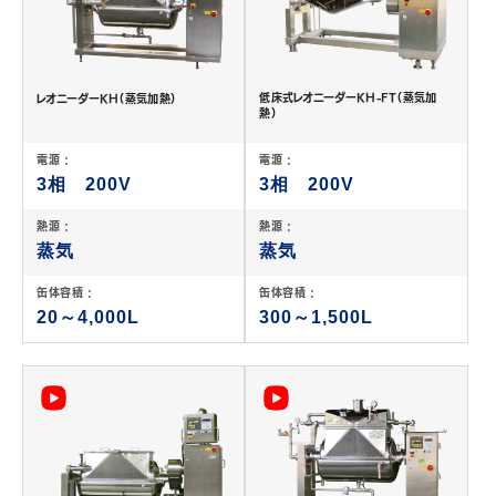
低床式レオニーダーKH-FT（蒸気加
レオニーダーKH（蒸気加熱）
熱）
電源 :
電源 :
3相 200V
3相 200V
熱源 :
熱源 :
蒸気
蒸気
缶体容積 :
缶体容積 :
20～4,000L
300～1,500L