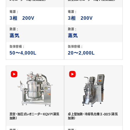
電源 :
電源 :
3相 200V
3相 200V
熱源 :
熱源 :
蒸気
蒸気
缶体容積 :
缶体容積 :
50〜4,000L
20〜2,000L
真空・加圧式レオニーダーKQVP（蒸気
卓上型加熱・冷却乳化機Σ-005（蒸気
加熱）
加熱）