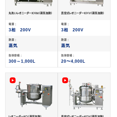
丸洗いレオニーダーKHM（蒸気加熱）
真空式レオニーダーKHV（蒸気加熱）
電源 :
電源 :
3相 200V
3相 200V
熱源 :
熱源 :
蒸気
蒸気
缶体容積 :
缶体容積 :
300～1,000L
20〜4,000L
レオニーダーKQ（蒸気加熱）
真空式レオニーダーKQV（蒸気加熱）