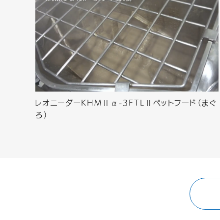
レオニーダーKHMⅡα-3FTLⅡペットフード（まぐ
ろ）