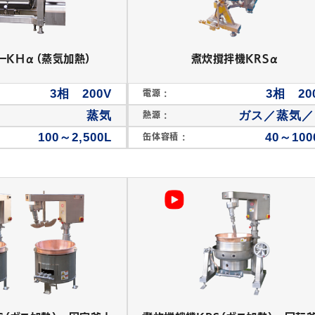
ーKHα（蒸気加熱）
煮炊撹拌機KRSα
3相 200V
3相 20
電源 :
蒸気
ガス／蒸気／
熱源 :
100～2,500L
40～100
缶体容積 :
製あん機・脱水機
あん練り機