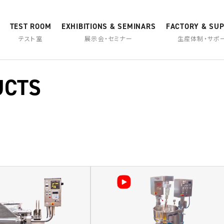
TEST ROOM
EXHIBITIONS & SEMINARS
FACTORY & SU
テスト室
展示会・セミナー
生産体制・サポ
UCTS
カスタマーセンター
カムバック採用
アフターサービス
東京工場
加熱・冷却乳化機
ハイブリッド加熱撹拌機