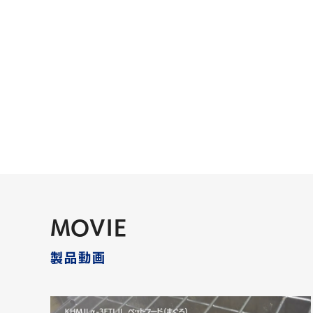
投
稿
の
ペ
ー
ジ
送
り
MOVIE
製品動画