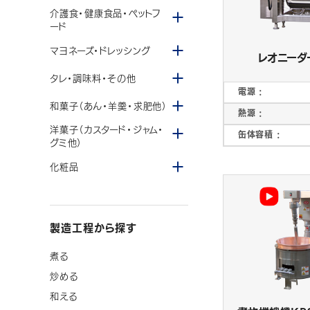
メニューを開閉する
介護食・健康食品・ペットフ
ード
メニューを開閉する
マヨネーズ・ドレッシング
レオニーダ
メニューを開閉する
タレ・調味料・その他
電源 :
卓上加熱撹拌機
その他食品加工機械
メニューを開閉する
和菓子（あん・羊羹・求肥他）
熱源 :
CONFECTIONERY MACHINES
製あん製菓機械
メニューを開閉する
洋菓子（カスタード・ジャム・
缶体容積 :
グミ他）
メニューを開閉する
化粧品
製造工程から探す
製あんライン・粒あんユニ
豆煮釜・蜜漬釜
ット
煮る
炒める
PLANT ENGINEERING
プラントエンジニアリング
和える