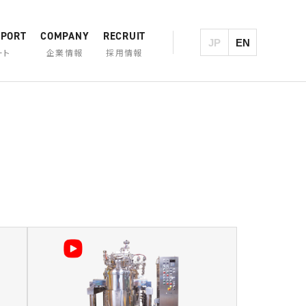
PPORT
COMPANY
RECRUIT
JP
EN
ート
企業情報
採用情報
製品一覧・検索
カジワラの歴史
大型炒め機
煮炊撹拌機