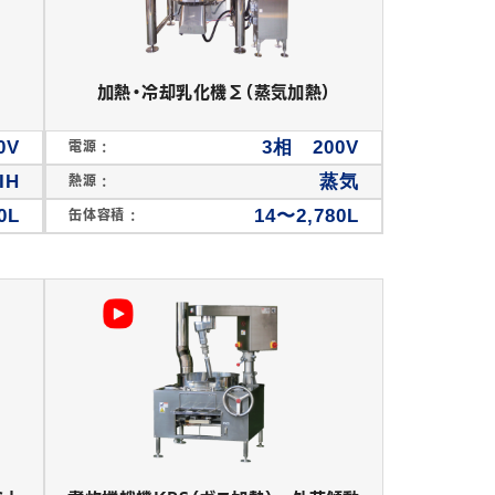
加熱・冷却乳化機Σ（蒸気加熱）
0V
3相 200V
電源 :
IH
蒸気
熱源 :
0L
14〜2,780L
缶体容積 :
卓上あん練り機
その他製菓機械