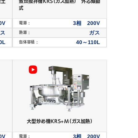
釜土
煮炊撹拌機KRS（ガス加熱） 外芯傾動
式
0V
3相 200V
電源 :
ガス
ガス
熱源 :
0L
40～110L
缶体容積 :
大型炒め機KRS+M（ガス加熱）
0V
3相 200V
電源 :