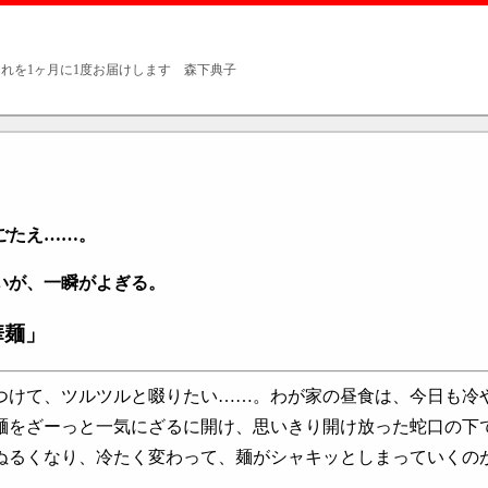
れを1ヶ月に1度お届けします 森下典子
ごたえ……。
いが、一瞬がよぎる。
華麺」
けて、ツルツルと啜りたい……。わが家の昼食は、今日も冷
をざーっと一気にざるに開け、思いきり開け放った蛇口の下
ぬるくなり、冷たく変わって、麺がシャキッとしまっていくの
。