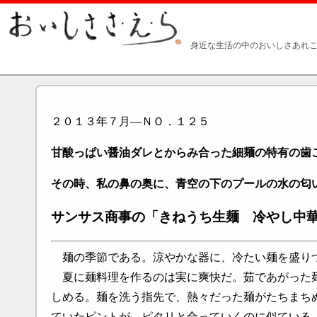
身近な生活の中のおいしさあれこ
２０１３年７月―ＮＯ．１２５
甘酸っぱい醤油ダレとからみ合った細麺の特有の歯
その時、私の鼻の奥に、青空の下のプールの水の匂
サンサス商事の「きねうち生麺 冷やし中
麺の季節である。涼やかな器に、冷たい麺を盛りつ
夏に麺料理を作るのは実に爽快だ。茹であがった麺
しめる。麺を洗う指先で、熱々だった麺がたちまち
ていたピントが、ピタリと合っていくのに似ている