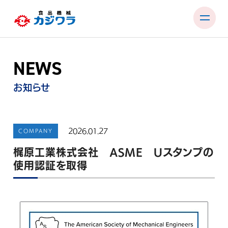
Skip
to
content
NEWS
PRODUCTS
TEST ROOM
お知らせ
EXHIBITIONS & SEMINARS
FACTORY & SUPPORT
2026.01.27
COMPANY
梶原工業株式会社 ASME Uスタンプの
COMPANY
使用認証を取得
RECRUIT
CONTACT