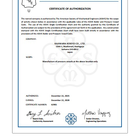
JP
EN