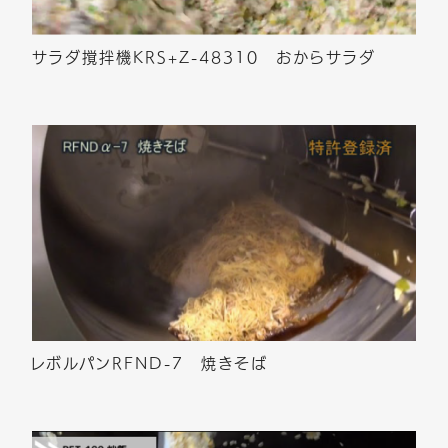
サラダ撹拌機KRS+Z-48310 おからサラダ
レボルパンRFND-7 焼きそば