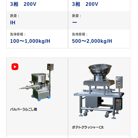
3相 200V
3相 200V
熱源 :
熱源 :
IH
ー
缶体容積 :
缶体容積 :
100〜1,000kg/H
500〜2,000kg/H
パルパーうらごし機
ポテトクラッシャーCR