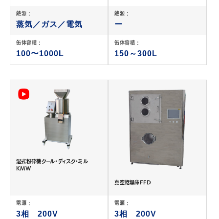
熱源 :
熱源 :
蒸気／ガス／電気
ー
缶体容積 :
缶体容積 :
100〜1000L
150～300L
湿式粉砕機クール・ディスク・ミル
KMW
真空乾燥庫FFD
電源 :
電源 :
3相 200V
3相 200V