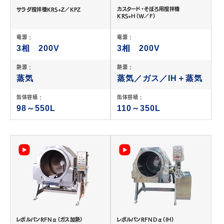
カスタード・そぼろ用撹拌機
サラダ撹拌機KRS+Z／KPZ
KRS+H（W／F）
電源 :
電源 :
3相 200V
3相 200V
熱源 :
熱源 :
蒸気
蒸気／ガス／IH＋蒸気
缶体容積 :
缶体容積 :
98～550L
110～350L
レボルパンRFNα（ガス加熱）
レボルパンRFNDα（IH）