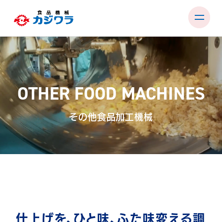
Skip
to
content
PRODUCTS
TEST ROOM
OTHER FOOD MACHINES
EXHIBITIONS & SEMINARS
その他食品加工機械
FACTORY & SUPPORT
COMPANY
RECRUIT
CONTACT
仕上げを、ひと味、ふた味変える調