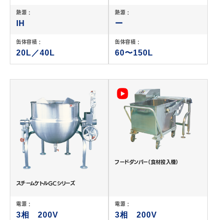
熱源 :
熱源 :
IH
ー
缶体容積 :
缶体容積 :
20L／40L
60〜150L
フードダンパー（食材投入機）
スチームケトルGCシリーズ
電源 :
電源 :
3相 200V
3相 200V