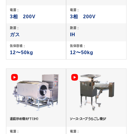
電源 :
電源 :
3相 200V
3相 200V
熱源 :
熱源 :
ガス
IH
缶体容積 :
缶体容積 :
12〜50kg
12〜50kg
連続炒め機RFT（IH）
ソース・スープうらごし機SF
電源 :
電源 :