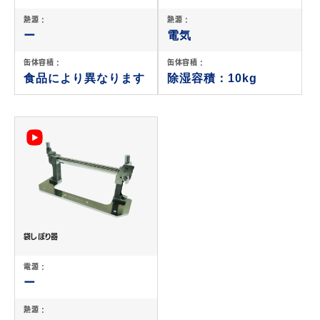
熱源 :
熱源 :
ー
電気
缶体容積 :
缶体容積 :
食品により異なります
除湿容積：10kg
袋しぼり器
電源 :
ー
熱源 :