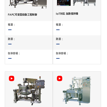
IoT対応 加熱撹拌機
FAPC可変型自動工程制御
電源 :
電源 :
ー
ー
熱源 :
熱源 :
ー
ー
缶体容積 :
缶体容積 :
ー
ー