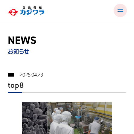
Skip
to
content
NEWS
PRODUCTS
TEST ROOM
お知らせ
EXHIBITIONS & SEMINARS
2025.04.23
FACTORY & SUPPORT
top8
COMPANY
RECRUIT
CONTACT