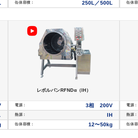
L
250L／500L
缶体容積 :
缶体容
レボルパンRFNDα（IH）
V
3相 200V
電源 :
電源 :
ス
IH
熱源 :
熱源 :
g
12〜50kg
缶体容積 :
缶体容