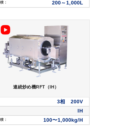
200～1,000L
積 :
連続炒め機RFT（IH）
3相 200V
IH
100〜1,000kg/H
積 :