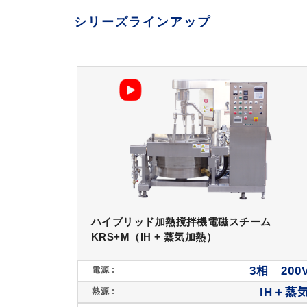
シリーズラインアップ
ハイブリッド加熱撹拌機電磁スチーム
KRS+M（IH + 蒸気加熱）
3相 200
電源 :
IH＋蒸
熱源 :