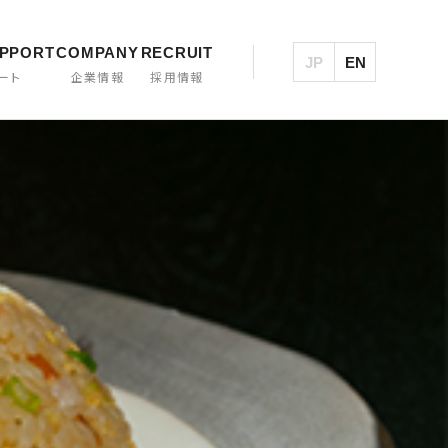
UPPORT
COMPANY
RECRUIT
JP
EN
ート
企業情報
採用情報
製品一覧・検索
カジワラの歴史
大型炒め機
煮炊撹拌機