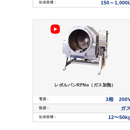
150～1,000
缶体容積 :
レボルパンRFNα（ガス加熱）
3相 200
電源 :
ガ
熱源 :
12〜50k
缶体容積 :