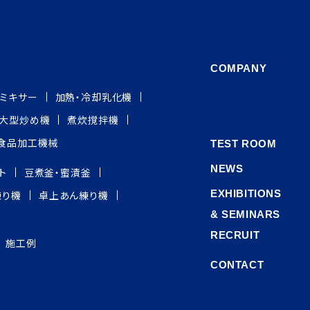
COMPANY
グミキサー
加熱・冷却乳化機
大型炒め機
煮炊撹拌機
食品加工機械
TEST ROOM
NEWS
ト
豆煮釜・蜜漬釜
EXHIBITIONS
練り機
卓上あん練り機
& SEMINARS
RECRUIT
施工例
CONTACT