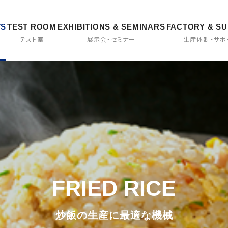
TS
TEST ROOM
EXHIBITIONS & SEMINARS
FACTORY & S
テスト室
展示会・セミナー
生産体制・サポ
FRIED RICE
カスタマーセンター
カムバック採用
アフターサービス
東京工場
炒飯の生産に最適な機械
加熱・冷却乳化機
ハイブリッド加熱撹拌機