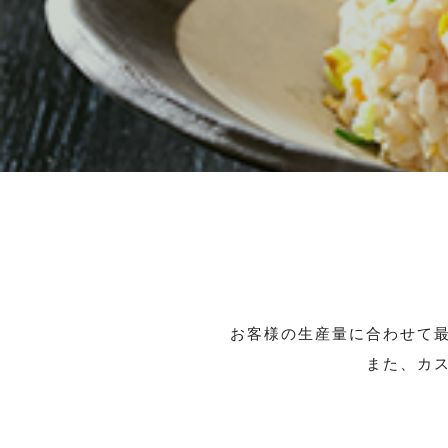
卓上加熱撹拌機
その他食品加工機械
CONFECTIONERY MACHINES
製あん製菓機械
お客様の生産量に合わせて
製あんライン・粒あんユニ
豆煮釜・蜜漬釜
また、
カ
ット
PLANT ENGINEERING
プラントエンジニアリング