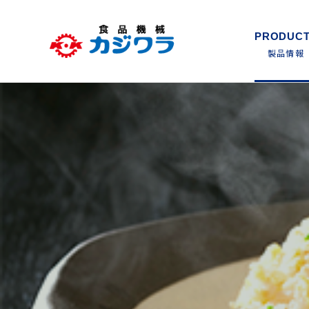
PRODUC
製品情報
Skip
to
FACTORY & SUPPORT
COMPANY
RECRUIT
content
PRODUCTS
生産体制・サポート
企業情報
採用情報
製品情報
FOOD PROCESSING MACHINES
調理用加熱撹拌機
企業情報
プレサービス
新卒採用
トップメッセージ
中途採用
生産体制
レオニーダー
クッキングミキサー