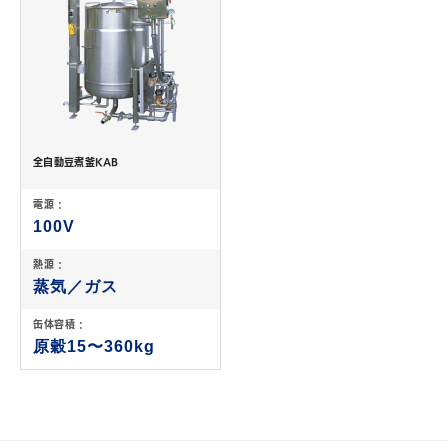
全自動豆煮釜KAB
電源 :
100V
熱源 :
蒸気／ガス
缶体容積 :
原穀15〜360kg