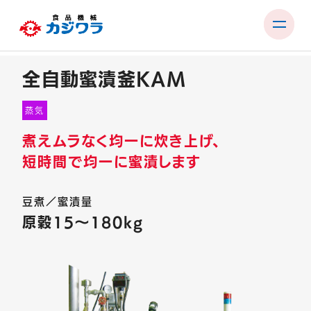
Skip
to
全自動蜜漬釜KAM
content
PRODUCTS
蒸気
TEST ROOM
煮えムラなく均一に炊き上げ、
EXHIBITIONS & SEMINARS
短時間で均一に蜜漬します
FACTORY & SUPPORT
豆煮／蜜漬量
COMPANY
原穀15〜180kg
RECRUIT
CONTACT