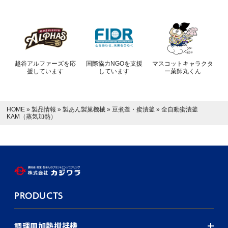
越谷アルファーズを応
国際協力NGOを支援
マスコットキャラクタ
援しています
しています
ー菓師丸くん
HOME
»
製品情報
»
製あん製菓機械
»
豆煮釜・蜜漬釜
»
全自動蜜漬釜
KAM（蒸気加熱）
PRODUCTS
調理用加熱撹拌機