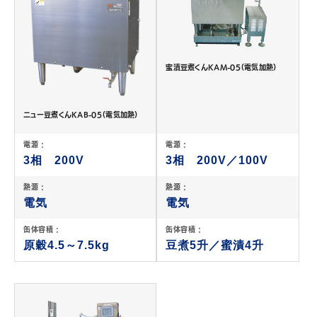
蜜漬豆煮くんKAM-05（電気加熱）
ニュー豆煮くんKAB-05（電気加熱）
電源 :
電源 :
3相 200V
3相 200V／100V
熱源 :
熱源 :
電気
電気
缶体容積 :
缶体容積 :
原穀4.5～7.5kg
豆煮5升／蜜漬4升