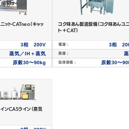
ットCATneo（キャッ
コク味あん製造設備（コク味あんユ
ト＋CAT）
3相 200V
3相 20
電源 :
蒸気／IH＋蒸気
熱源 :
原穀30〜90kg
原穀30〜90
缶体容積 :
製あん機・脱水機
あん練り機
インCASライン（蒸気