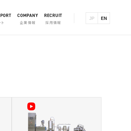
PPORT
COMPANY
RECRUIT
JP
EN
ート
企業情報
採用情報
製品一覧・検索
カジワラの歴史
大型炒め機
煮炊撹拌機