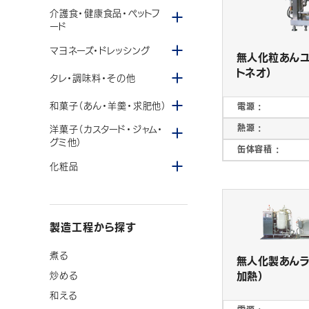
メニューを開閉する
介護食・健康食品・ペットフ
ード
メニューを開閉する
マヨネーズ・ドレッシング
無人化粒あんユニ
メニューを開閉する
トネオ）
タレ・調味料・その他
卓上加熱撹拌機
その他食品加工機械
メニューを開閉する
和菓子（あん・羊羹・求肥他）
電源 :
CONFECTIONERY MACHINES
製あん製菓機械
メニューを開閉する
熱源 :
洋菓子（カスタード・ジャム・
グミ他）
缶体容積 :
メニューを開閉する
化粧品
製造工程から探す
製あんライン・粒あんユニ
豆煮釜・蜜漬釜
ット
煮る
無人化製あんラ
加熱）
炒める
PLANT ENGINEERING
プラントエンジニアリング
和える