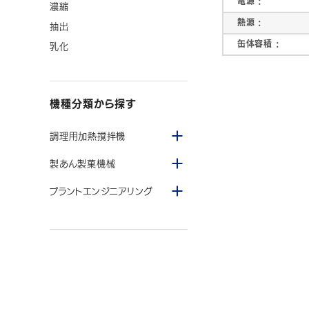
電源 :
濃縮
熱源 :
抽出
缶体容積 :
乳化
プラントエンジニアリング
施工例
機種分類から探す
メニューを開閉する
調理用加熱撹拌機
メニューを開閉する
製あん製菓機械
メニューを開閉する
プラントエンジニアリング