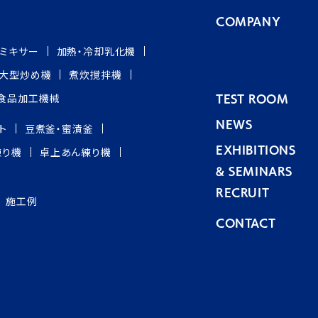
COMPANY
グミキサー
加熱・冷却乳化機
大型炒め機
煮炊撹拌機
食品加工機械
TEST ROOM
NEWS
ト
豆煮釜・蜜漬釜
練り機
卓上あん練り機
EXHIBITIONS
& SEMINARS
RECRUIT
施工例
CONTACT