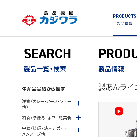
PRODUCTS
製品情報
FACTORY & SUPPORT
COMPANY
RECRUIT
Skip
SEARCH
PROD
PRODUCTS
to
content
生産体制・サポート
企業情報
採用情報
製品情報
製品一覧・検索
製品情報
FOOD PROCESSING MACHINES
調理用加熱撹拌機
製あんライ
生産品実績から探す
メニューを開閉する
洋食（カレー・ソース・ソテー
他）
企業情報
プレサービス
新卒採用
トップメッセージ
中途採用
メニューを開閉する
生産体制
和食（そぼろ・金平・惣菜他）
メニューを開閉する
中華（炒飯・焼きそば・ラー
レオニーダー
クッキングミキサー
メンスープ他）