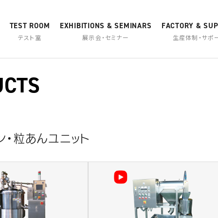
TEST ROOM
EXHIBITIONS & SEMINARS
FACTORY & SU
テスト室
展示会・セミナー
生産体制・サポ
UCTS
ン・粒あんユニット
カスタマーセンター
カムバック採用
アフターサービス
東京工場
加熱・冷却乳化機
ハイブリッド加熱撹拌機