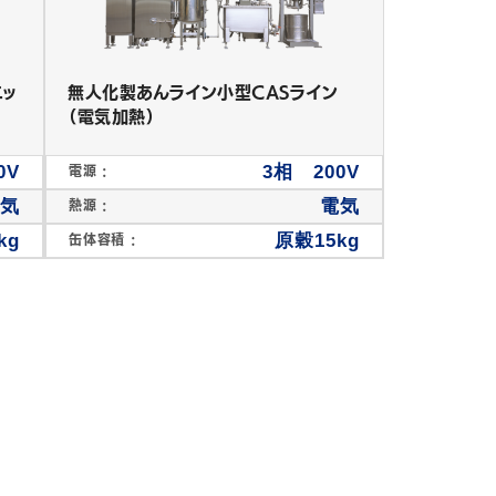
ニッ
無人化製あんライン小型CASライン
（電気加熱）
0V
3相 200V
電源 :
蒸気
電気
熱源 :
kg
原穀15kg
缶体容積 :
卓上あん練り機
その他製菓機械