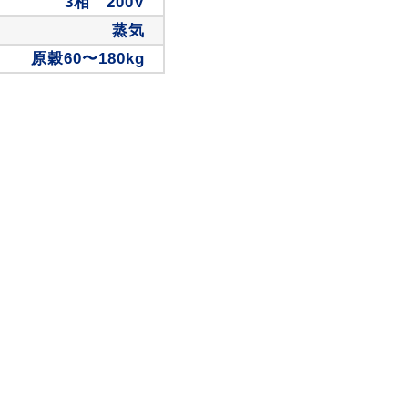
3相 200V
蒸気
原穀60〜180kg