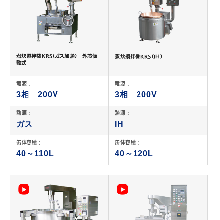
煮炊撹拌機KRS（ガス加熱） 外芯傾
煮炊撹拌機KRS（IH）
動式
電源 :
電源 :
3相 200V
3相 200V
熱源 :
熱源 :
ガス
IH
缶体容積 :
缶体容積 :
40～110L
40～120L