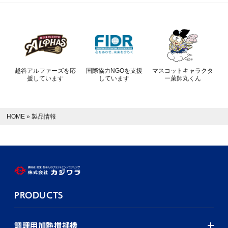
越谷アルファーズを応
国際協力NGOを支援
マスコットキャラクタ
援しています
しています
ー菓師丸くん
HOME
»
製品情報
PRODUCTS
調理用加熱撹拌機