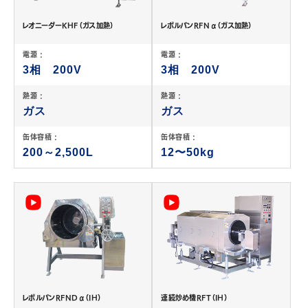
レオニーダーKHF（ガス加熱）
レボルパンRFNα（ガス加熱）
電源 :
電源 :
3相 200V
3相 200V
熱源 :
熱源 :
ガス
ガス
缶体容積 :
缶体容積 :
200～2,500L
12〜50kg
レボルパンRFNDα（IH）
連続炒め機RFT（IH）