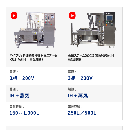
JP
EN
ハイブリッド加熱撹拌機電磁スチーム
電磁スチーム300焼き込み炒め（IH +
KRS+M（IH + 蒸気加熱）
蒸気加熱）
電源 :
電源 :
3相 200V
3相 200V
熱源 :
熱源 :
IH＋蒸気
IH＋蒸気
缶体容積 :
缶体容積 :
150～1,000L
250L／500L