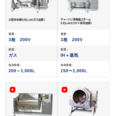
チャーハン用電磁スチーム
大型炒め機KRS+M（ガス加熱）
KRS+MX（IH＋蒸気加熱）
電源 :
電源 :
3相 200V
3相 200V
熱源 :
熱源 :
ガス
IH＋蒸気
缶体容積 :
缶体容積 :
200～1,000L
150〜1,000L