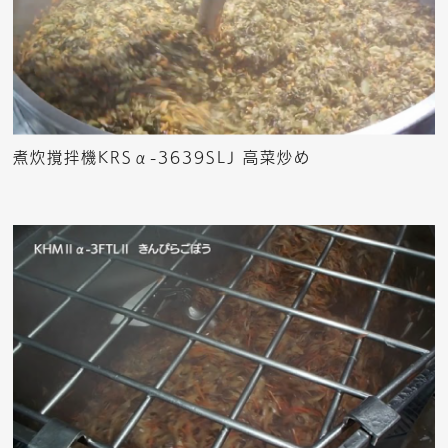
煮炊撹拌機KRSα-3639SLJ 高菜炒め