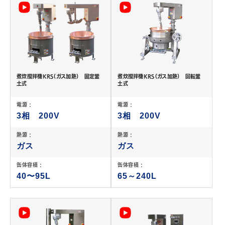
煮炊撹拌機KRS（ガス加熱） 固定釜
煮炊撹拌機KRS（ガス加熱） 回転釜
土式
土式
電源 :
電源 :
3相 200V
3相 200V
熱源 :
熱源 :
ガス
ガス
缶体容積 :
缶体容積 :
40〜95L
65～240L