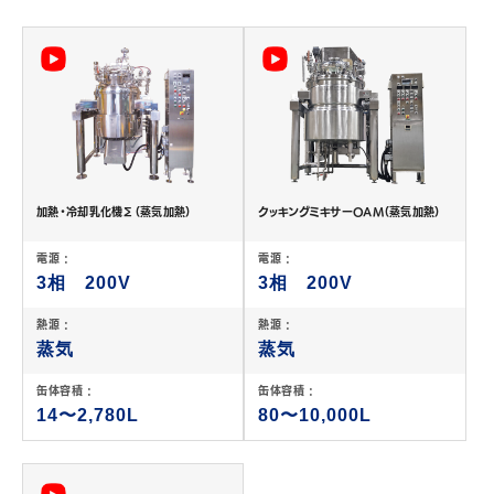
JP
EN
加熱・冷却乳化機Σ（蒸気加熱）
クッキングミキサーOAM（蒸気加熱）
電源 :
電源 :
3相 200V
3相 200V
熱源 :
熱源 :
蒸気
蒸気
缶体容積 :
缶体容積 :
14〜2,780L
80〜10,000L