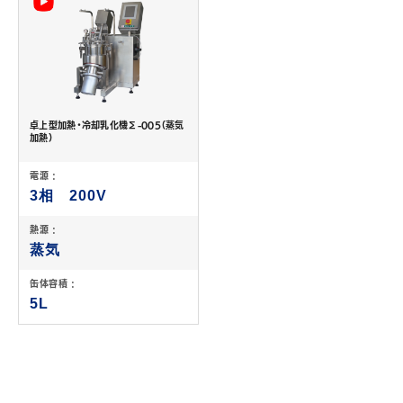
卓上型加熱・冷却乳化機Σ-005（蒸気
加熱）
電源 :
3相 200V
熱源 :
蒸気
缶体容積 :
5L