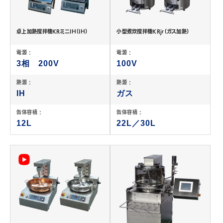
卓上加熱撹拌機KRミニIH（IH）
小型煮炊撹拌機KRjr（ガス加熱）
電源 :
電源 :
3相 200V
100V
熱源 :
熱源 :
IH
ガス
缶体容積 :
缶体容積 :
12L
22L／30L