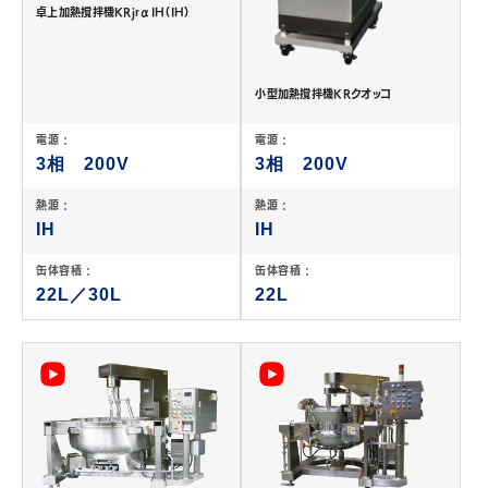
卓上加熱撹拌機KRjrαIH（IH）
小型加熱撹拌機KRクオッコ
電源 :
電源 :
3相 200V
3相 200V
熱源 :
熱源 :
IH
IH
缶体容積 :
缶体容積 :
22L／30L
22L