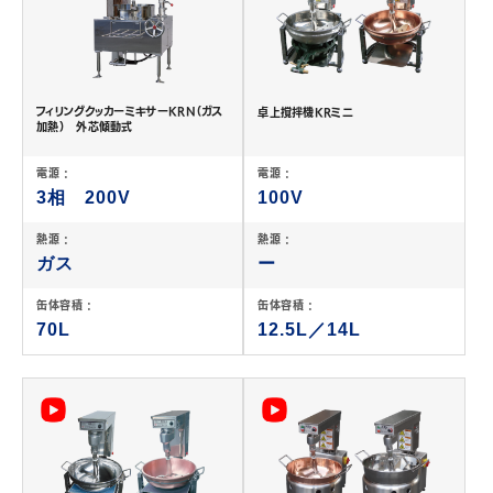
フィリングクッカーミキサーKRN（ガス
卓上撹拌機KRミニ
加熱） 外芯傾動式
電源 :
電源 :
3相 200V
100V
熱源 :
熱源 :
ガス
ー
缶体容積 :
缶体容積 :
70L
12.5L／14L