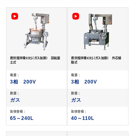
JP
EN
煮炊撹拌機KRS（ガス加熱） 回転釜
煮炊撹拌機KRS（ガス加熱） 外芯傾
土式
動式
電源 :
電源 :
3相 200V
3相 200V
熱源 :
熱源 :
ガス
ガス
缶体容積 :
缶体容積 :
65～240L
40～110L