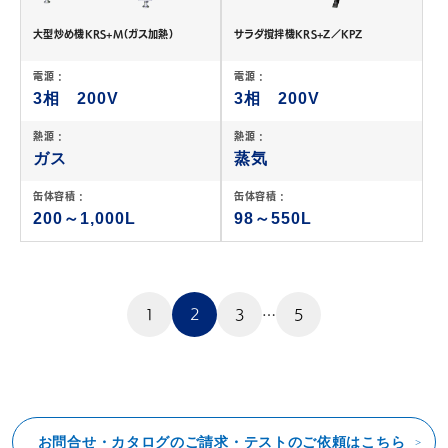
大型炒め機KRS+M（ガス加熱）
サラダ撹拌機KRS+Z／KPZ
電源 :
電源 :
3相 200V
3相 200V
熱源 :
熱源 :
ガス
蒸気
缶体容積 :
缶体容積 :
200～1,000L
98～550L
投
稿
1
2
3
…
5
の
ペ
ー
ジ
送
り
お問合せ・カタログのご請求・テストのご依頼はこちら